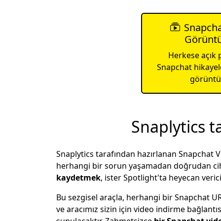
Snapcha
Görüntü
Herkese açık p
Snapchat hikayele
görüntül
Snaplytics t
Snaplytics tarafından hazırlanan Snapchat V
herhangi bir sorun yaşamadan doğrudan ci
kaydetmek
, ister Spotlight'ta heyecan veric
Bu sezgisel araçla, herhangi bir Snapchat U
ve aracımız sizin için video indirme bağlant
sunulacaktır. Zahmetsizce
bir Snapchat vid