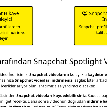
t Hikaye
Snapcha
leyici
İn
rofillerden
Snapchat profil
rini indirin ve
kalite
eyin.
arafından Snapchat Spotlight V
ideo İndiricimiz,
Snapchat videolarını
kolaylıkla
kaydetme
hazınıza
Snapchat videoları indirmenizi
sağlar. İster arka
i içerikler arıyor olun, aracımız size yardımcı olacaktır.
RL'sinden
Snapchat videoları kaydedebilirsiniz
. Sadece bağ
ısını getirecektir. Daha sonra videonun doğrudan
indirme ba
eosu indirmek
mi istiyorsunuz? İstediğiniz medyayı kaydetm