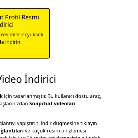
t Profil Resmi
dirici
 resimlerini yüksek
de indirin.
ideo İndirici
k
için tasarlanmıştır. Bu kullanıcı dostu araç,
daşlarınızdan
Snapchat videoları
lantıyı yapıştırın, indir düğmesine tıklayın
ğlantıları
ve küçük resim önizlemesi
ek için küçük resim önizlemesinin altındaki