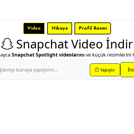
Video
Hikaye
Profil Resmi
Snapchat Video İndir
olayca
Snapchat Spotlight videolarını
ve küçük resimlerini H
İn
Yapıştır