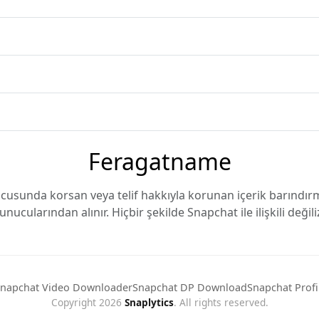
Feragatname
nucusunda korsan veya telif hakkıyla korunan içerik barındı
unucularından alınır. Hiçbir şekilde Snapchat ile ilişkili değili
napchat Video Downloader
Snapchat DP Download
Snapchat Profi
Copyright 2026
Snaplytics
. All rights reserved.